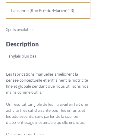
t
a
Lausanne (Rue Pré-du-Marché 23)
r
t
s
Spots available
M
a
Description
r
1
0
- anglais plus bas
,
2
0
Les fabrications manuelles améliorent la
2
pensée conceptuelle et entraînent la motricité
7
fine et globale pendant que nous utilisons nos
mains comme outils.
Un résultat tangible de leur travail en fait une
activité très satisfaisante pour les enfants et
les adolescents, sans parler de la courbe
d'apprentissage inestimable qu'elle implique.
Qu'allons nous faire?