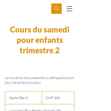
Cours du samedi
pour enfants
trimestre 2
Le travail du bois présente un défi passionnant
pour les enfants curieux
360
Swiss
Starts Dec 5
S
CHF 360
francs
t
a
Lausanne (Rue Pré-du-Marché 23)