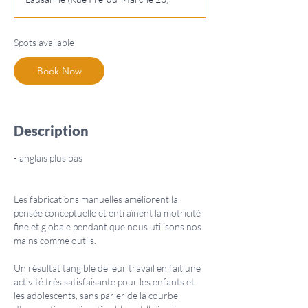
r
t
s
Spots available
D
e
Book Now
c
5
Description
- anglais plus bas
Les fabrications manuelles améliorent la
pensée conceptuelle et entraînent la motricité
fine et globale pendant que nous utilisons nos
mains comme outils.
Un résultat tangible de leur travail en fait une
activité très satisfaisante pour les enfants et
les adolescents, sans parler de la courbe