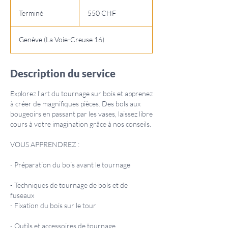
550
francs
Terminé
T
550 CHF
suisses
e
r
Genève (La Voie-Creuse 16)
m
i
n
Description du service
é
Explorez l'art du tournage sur bois et apprenez
à créer de magnifiques pièces. Des bols aux
bougeoirs en passant par les vases, laissez libre
cours à votre imagination grâce à nos conseils.
VOUS APPRENDREZ :
- Préparation du bois avant le tournage
- Techniques de tournage de bols et de
fuseaux
- Fixation du bois sur le tour
- Outils et accessoires de tournage