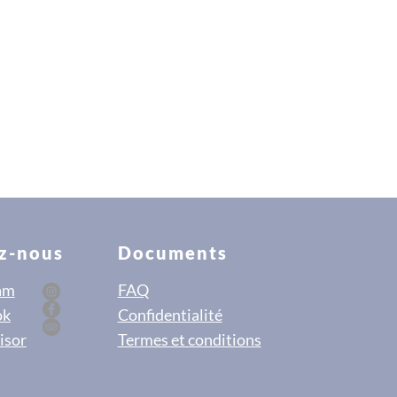
z-nous
Documents
am
FAQ
ok
Confidentialité
isor
Termes et conditions