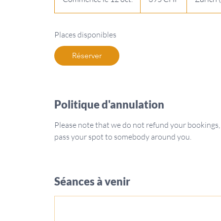
o
m
Places disponibles
m
e
Réserver
n
c
e
l
Politique d'annulation
e
1
Please note that we do not refund your bookings,
2
pass your spot to somebody around you.
o
c
t
.
Séances à venir