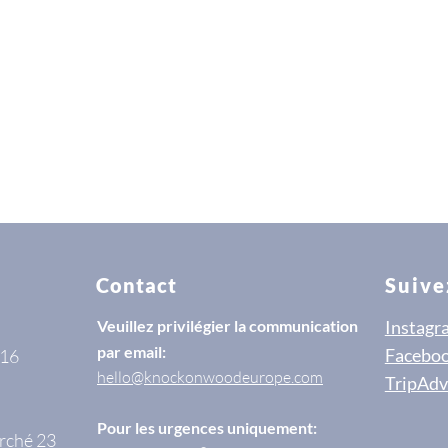
Contact
Suive
Veuillez privilégier la communication
Instagr
par email:
Facebo
 16
hello@knockonwoodeurope.com
TripAdv
Pour les urgences uniquement:
rché 23