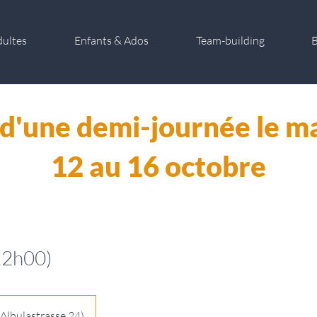
dultes
Enfants & Ados
Team-building
B
d'une demi-journée le ma
12 au 16 octobre
12h00)
(Albulastrasse 24)