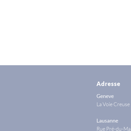
Adresse
Geneve
La Voie Creuse
Lausanne
Rue Pré-du-Ma