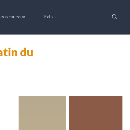
ons cadeaux
Extras
tin du