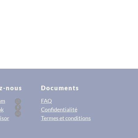
z-nous
Documents
am
FAQ
ok
Confidentialité
isor
Termes et conditions