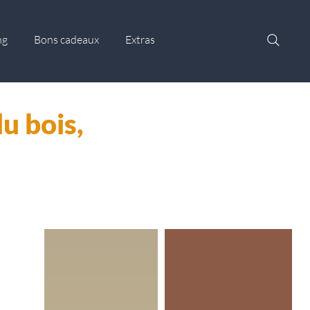
ng
Bons cadeaux
Extras
u bois,