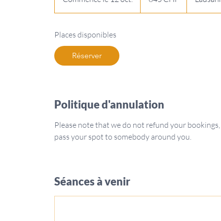
o
m
Places disponibles
m
e
Réserver
n
c
e
l
Politique d'annulation
e
1
Please note that we do not refund your bookings,
2
pass your spot to somebody around you.
o
c
t
.
Séances à venir