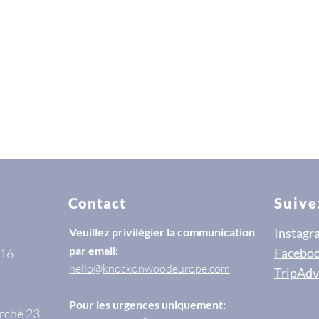
Contact
Suive
Veuillez privilégier la communication
Instagr
par email:
Facebo
 16
hello@knockonwoodeurope.com
TripAdv
Pour les urgences uniquement:
rché 23