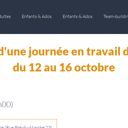
dultes
Enfants & Ados
Enfants & Ados
Team-buildi
d'une journée en travail d
du 12 au 16 octobre
h00)
ne (Rue Pré-du-Marché 23)