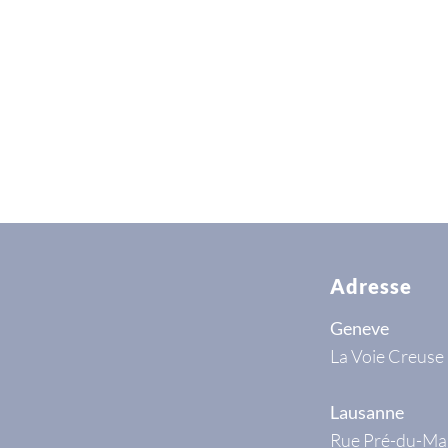
Adresse
Geneve
La Voie Creuse
Lausanne
Rue Pré-du-Ma