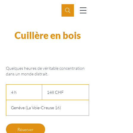
Cuillère en bois
Quelques heures de véritable concentration
dans un monde distrait.
148
francs
4 h
4
148 CHF
suisses
h
Genève (La Voie-Creuse 16)
Réserver