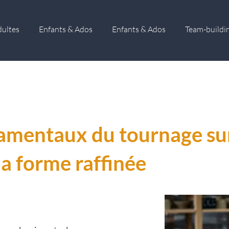
dultes
Enfants & Ados
Enfants & Ados
Team-buildi
amentaux du tournage sur
la forme raffinée