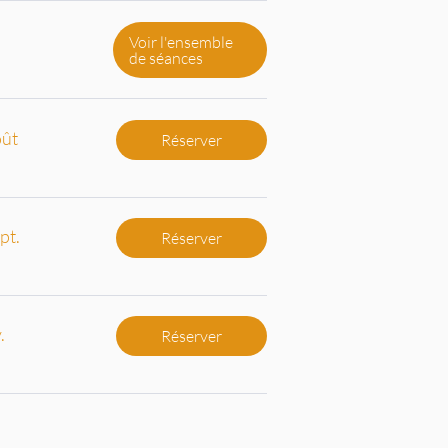
Voir l'ensemble
de séances
oût
Réserver
pt.
Réserver
.
Réserver