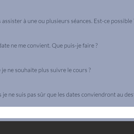
d principalement de votre capacité à travailler en toute sécurité e
ques formations. Avant de devenir membre, vous devrez également 
s assister à une ou plusieurs séances. Est-ce possible 
gnifie que les projets et les compétences progressent à chaque séan
e séance de rattrapage séparée pour suivre le rythme du groupe. V
ate ne me convient. Que puis-je faire ?
e vous convient, deux options s'offrent à vous :1) Constituez un g
des dates/horaires totalement flexibles !2) Contactez-nous pour o
 je ne souhaite plus suivre le cours ?
i personnalisé optimal.
pouvons donc malheureusement pas rembourser votre réservation.C
ne à l’avance) ;3) Redirigez votre crédit vers une autre activité.
s je ne suis pas sûr que les dates conviendront au des
leur offrir une carte cadeau ! Ainsi, ils pourront choisir librement l