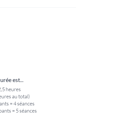
urée est...
,5 heures
eures au total)
pants = 4 séances
ipants = 5 séances