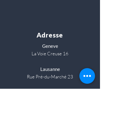
Adresse
Geneve
La Voie Creuse 16
Lausanne
Rue Pré-du-Marché 23
Zurich
Albulastrasse 24 (8048)
Contact
Veuillez privilégier la communication par email:
hello@knockonwoodeurope.com